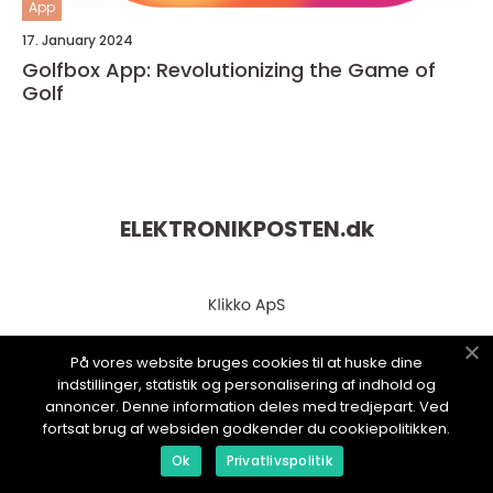
App
17. January 2024
Golfbox App: Revolutionizing the Game of
Golf
ELEKTRONIKPOSTEN.
dk
På vores website bruges cookies til at huske dine
indstillinger, statistik og personalisering af indhold og
annoncer. Denne information deles med tredjepart. Ved
fortsat brug af websiden godkender du cookiepolitikken.
web:
www.klikko.dk
Ok
Privatlivspolitik