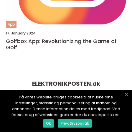
App
17. January 2024
Golfbox App: Revolutionizing the Game of
Golf
ELEKTRONIKPOSTEN.
dk
På vores website bruges cookies til at huske dine
indstillinger, statistik og personalisering af indhold og
annoncer. Denne information deles med tredjepart. Ved
fortsat brug af websiden godkender du cookiepolitikken.
Ok
Privatlivspolitik