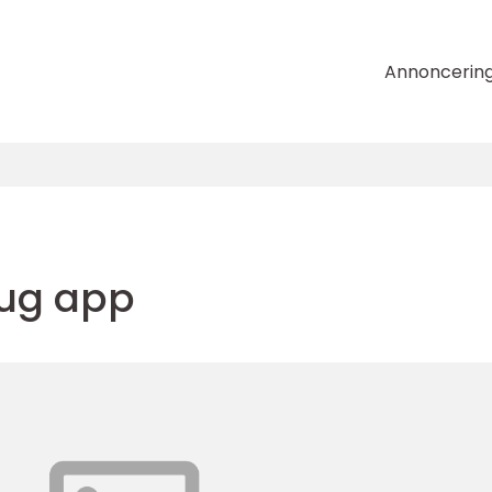
Annoncerin
brug app