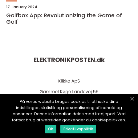
17. January 2024
Golfbox App: Revolutionizing the Game of
Golf
ELEKTRONIKPOSTEN.
dk
På vores website bruges cookies til at huske dine
indstillinger, statistik og personalisering af indhold og
annoncer. Denne information deles med tredjepart. Ved
fortsat brug af websiden godkender du cookiepolitikken.
web:
www.klikko.dk
Ok
Privatlivspolitik