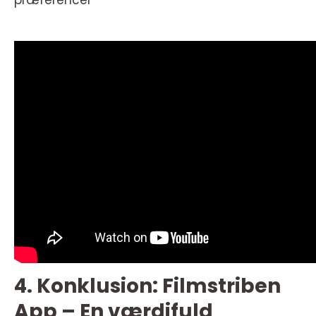
præferencer
4. Konklusion: Filmstriben
App – En værdifuld