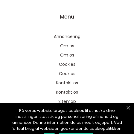
Menu
Annoncering
Om os
Om os
Cookies
Cookies
Kontakt os
Kontakt os
Sitemap
På vores website bruges cookies til at huske dine
Sitemap
indstillinger, statistik og personalisering af indhold og
Annoncering
annoncer. Denne information deles med tredjepart. Ved
fortsat brug af websiden godkender du cookiepolitikken.