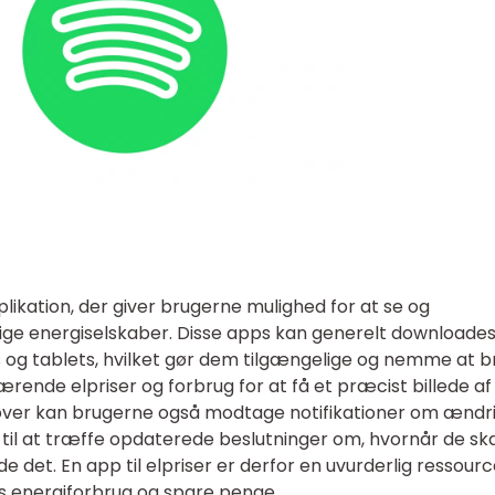
applikation, der giver brugerne mulighed for at se og
lige energiselskaber. Disse apps kan generelt downloade
 og tablets, hvilket gør dem tilgængelige og nemme at b
rende elpriser og forbrug for at få et præcist billede af
over kan brugerne også modtage notifikationer om ændr
nd til at træffe opdaterede beslutninger om, hvornår de sk
e det. En app til elpriser er derfor en uvurderlig ressourc
es energiforbrug og spare penge.