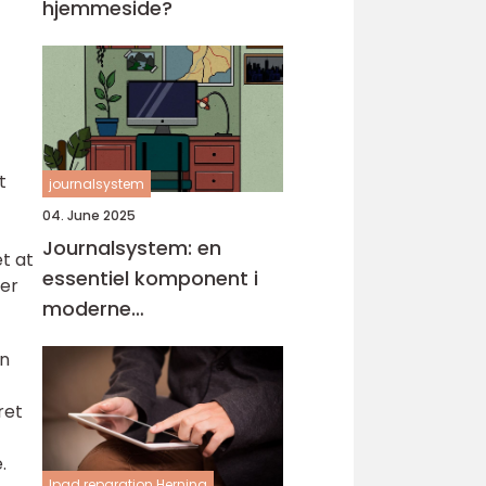
hjemmeside?
t
journalsystem
04. June 2025
Journalsystem: en
t at
essentiel komponent i
mer
moderne
sundhedsvæsen
an
ret
.
Ipad reparation Herning