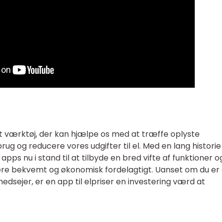
ldt værktøj, der kan hjælpe os med at træffe oplyste
ug og reducere vores udgifter til el. Med en lang histori
apps nu i stand til at tilbyde en bred vifte af funktioner o
mere bekvemt og økonomisk fordelagtigt. Uanset om du er
edsejer, er en app til elpriser en investering værd at