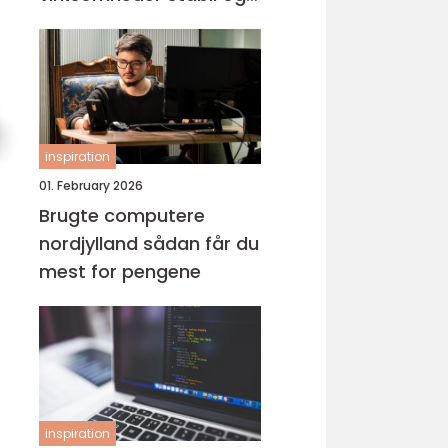
tryg it-drift
inspiration
01. February 2026
Brugte computere
nordjylland sådan får du
mest for pengene
inspiration