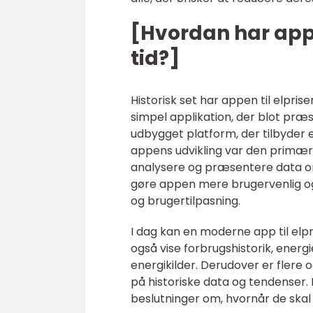
[Hvordan har appen
tid?]
Historisk set har appen til elpr
simpel applikation, der blot præse
udbygget platform, der tilbyder et
appens udvikling var den primært
analysere og præsentere data om
gøre appen mere brugervenlig og 
og brugertilpasning.
I dag kan en moderne app til elp
også vise forbrugshistorik, energ
energikilder. Derudover er flere o
på historiske data og tendenser.
beslutninger om, hvornår de skal 