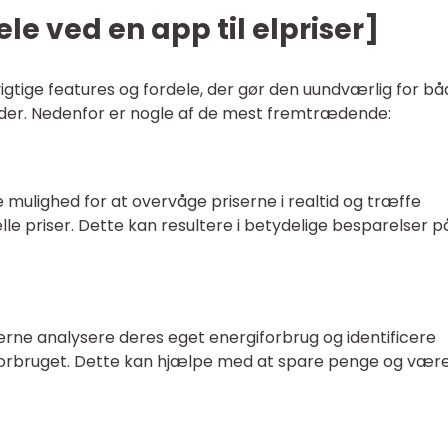
le ved en app til elpriser]
vigtige features og fordele, der gør den uundværlig for b
der. Nedenfor er nogle af de mest fremtrædende:
ne mulighed for at overvåge priserne i realtid og træffe
le priser. Dette kan resultere i betydelige besparelser p
gerne analysere deres eget energiforbrug og identificere
forbruget. Dette kan hjælpe med at spare penge og vær