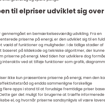
 til elpriser udviklet sig over
iser gennemgået en bemærkelsesværdig udvikling. Fra en
nterede priserne på energi, er den udviklet sig til en fuld
 væld af funktioner og muligheder. I de tidlige stadier af
 baseret på kildekode og tekniske algoritmer, der kunne
 priserne på energi. Med tiden har udviklere dog formåe
interaktiv ved at tilføje funktioner som grafik, diagram
riser ikke kun præsentere priserne på energi, men den k
ieffektivitetsråd og endda sammenligne forskellige
g flere apps i stand til at forudsige fremtidige priser base
 Dette gør det muligt for brugerne at træffe informerede
købe el, og hvornår priserne sandsynligvis vil være lavere