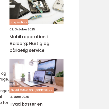
inspiration
02. October 2025
Mobil reparation i
Aalborg: Hurtig og
pålidelig service
s og
ruge.
hvad koster en hjemmeside
inger
al
13. June 2025
e for
Hvad koster en