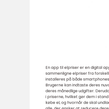
En app til elpriser er en digital 
sammenligne elpriser fra forskel
installeres på både smartphones
Brugerne kan indtaste deres nuvæ
deres månedlige udgifter. Derud
i priserne, hvilket gør dem i sta
købe el, og hvornår de skal undlad
alle, der ønsker at reducere der