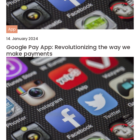
App
14. January 2024
Google Pay App: Revolutionizing the way we
make payments