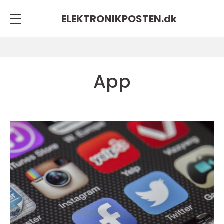
ELEKTRONIKPOSTEN.
dk
App