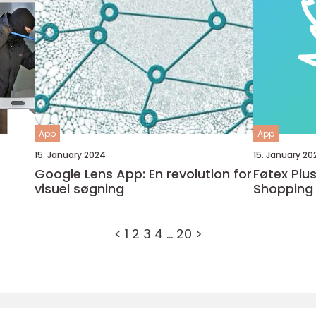
App
App
15. January 2024
15. January 20
Google Lens App: En revolution for
Føtex Plus
visuel søgning
Shopping 
<
1
2
3
4
…
20
>