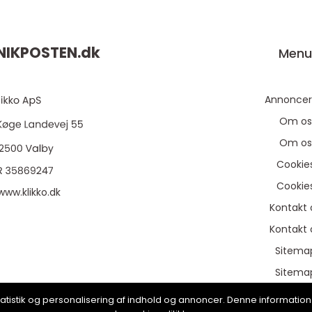
NIKPOSTEN.
dk
Men
Annoncer
Om os
Om os
Cookie
Cookie
www.klikko.dk
Kontakt 
Kontakt 
Sitema
Sitema
Annoncer
, statistik og personalisering af indhold og annoncer. Denne informat