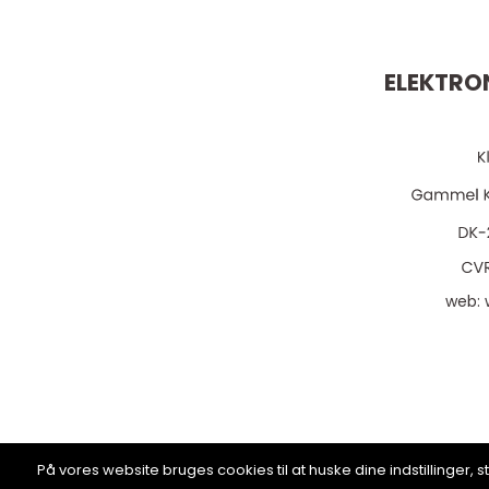
ELEKTRO
web:
På vores website bruges cookies til at huske dine indstillinger